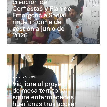
creación de
Corfiestas y Plan de
Emergencia Social
rinde informe de
gestión a junio de
2026
agosto 5, 2026
Vía libre al proyecto
de mesa territorial
sobre enfermedades
huérfanas tras acoger