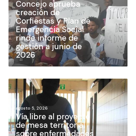
Concejo aprueba
creación de
Corfiestas y Plan de
Emergencia Social
rinde informe de
gestión a junio de
2026
agosto 5, 2026
Vía libre al proyecto
de mesa territorial
sobre enfermedades