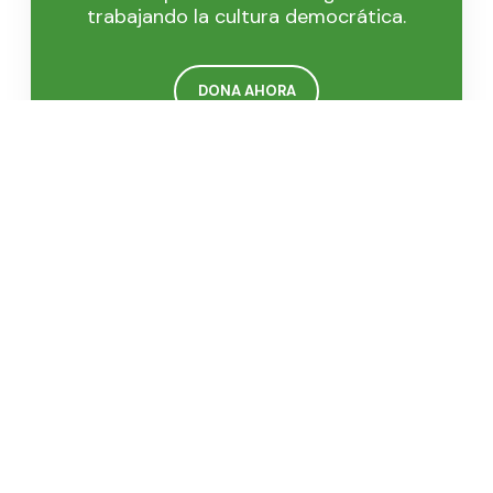
trabajando la cultura democrática.
DONA AHORA
Manga, Calle del Bouquet cra.21 #25-92, Universidad
Tecnológica de Bolívar · Tel: 6928177 ·
comunicaciones@funcicar.org
Institucional