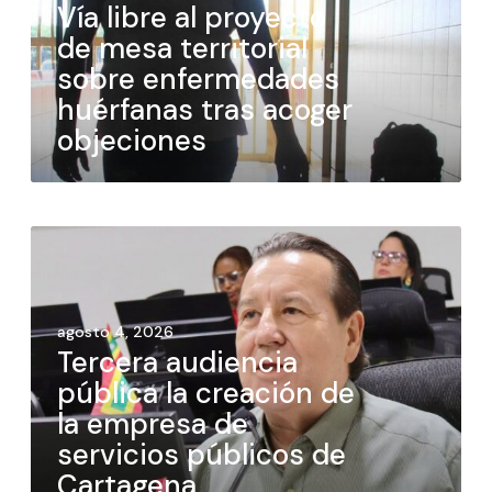
Vía libre al proyecto
de mesa territorial
sobre enfermedades
huérfanas tras acoger
objeciones
agosto 4, 2026
Tercera audiencia
pública la creación de
la empresa de
servicios públicos de
Cartagena