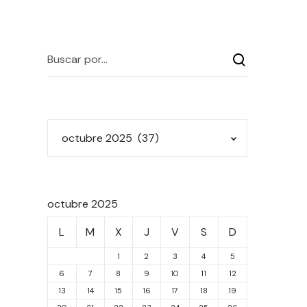
octubre 2025
L
M
X
J
V
S
D
1
2
3
4
5
6
7
8
9
10
11
12
13
14
15
16
17
18
19