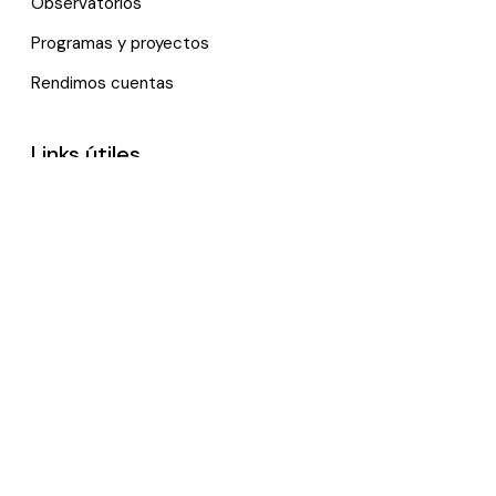
Observatorios
Programas y proyectos
Rendimos cuentas
Links útiles
Noticias
Eventos
Política de tratamiento de datos personales
Contactenos
*Trabajamos remotamente, por favor, contáctanos vía e-
mail.