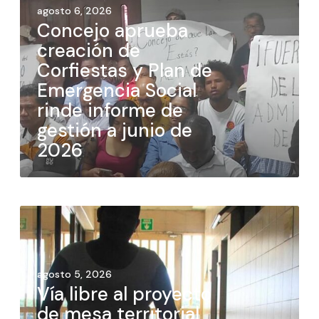
agosto 6, 2026
Concejo aprueba
creación de
Corfiestas y Plan de
Emergencia Social
rinde informe de
gestión a junio de
2026
agosto 5, 2026
Vía libre al proyecto
de mesa territorial