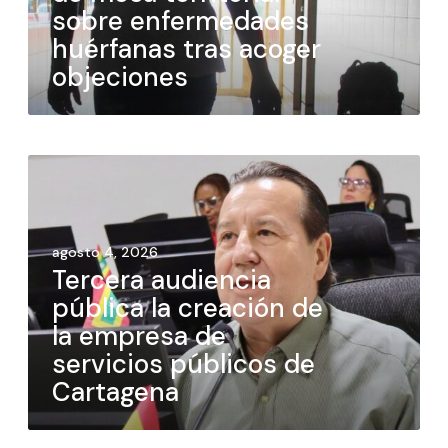
sobre enfermedades
huérfanas tras acoger
objeciones
agosto 4, 2026
Tercera audiencia
pública la creación de
la empresa de
servicios públicos de
Cartagena