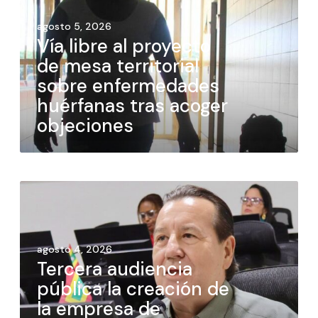
agosto 5, 2026
Vía libre al proyecto
de mesa territorial
sobre enfermedades
huérfanas tras acoger
objeciones
agosto 4, 2026
Tercera audiencia
pública la creación de
la empresa de