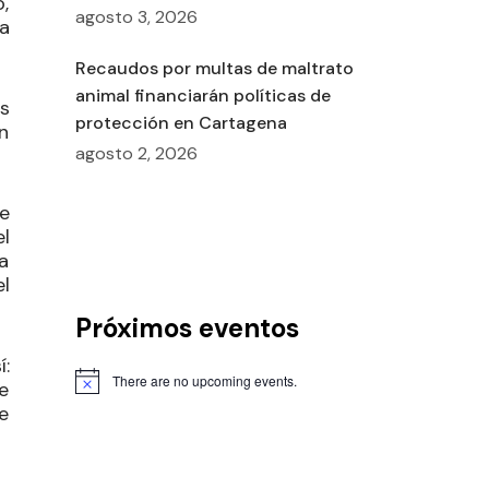
,
agosto 3, 2026
a
Recaudos por multas de maltrato
animal financiarán políticas de
s
protección en Cartagena
n
agosto 2, 2026
e
l
a
l
Próximos eventos
í:
There are no upcoming events.
e
e