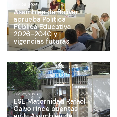
julio 28, 2026
Asamblea de Bolívar
aprueba Política
Pública Educativa
2026-2040 y
vigencias futuras
julio 22, 2026
ESE Maternidad Rafael
Calvo rinde cuentas
en la Asamblea de