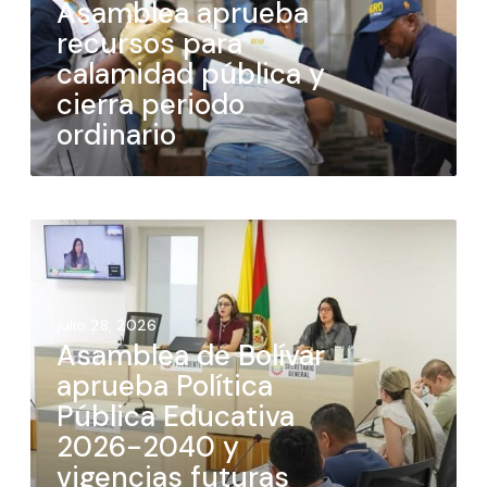
Asamblea aprueba
recursos para
calamidad pública y
cierra periodo
ordinario
julio 28, 2026
Asamblea de Bolívar
aprueba Política
Pública Educativa
2026-2040 y
vigencias futuras