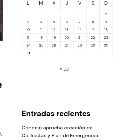
L
M
X
J
V
S
D
1
2
3
4
5
6
7
8
9
10
11
12
13
14
15
16
17
18
19
20
21
22
23
24
25
26
27
28
29
30
31
« Jul
e
Entradas recientes
Concejo aprueba creación de
s
Corfiestas y Plan de Emergencia