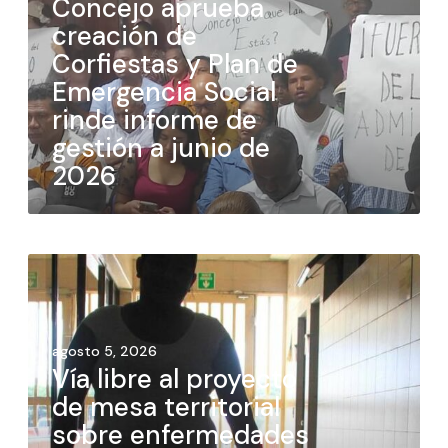
Concejo aprueba
creación de
Corfiestas y Plan de
Emergencia Social
rinde informe de
gestión a junio de
2026
agosto 5, 2026
Vía libre al proyecto
de mesa territorial
sobre enfermedades