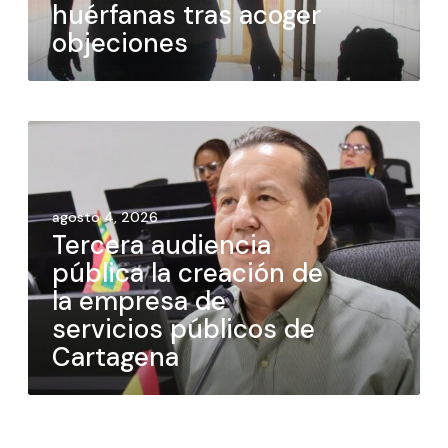
huérfanas tras acoger
objeciones
agosto 4, 2026
Tercera audiencia
pública la creación de
la empresa de
servicios públicos de
Cartagena