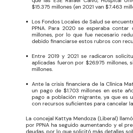
que las ESE Rafael Calvo, Hospital Uni
$15.375 millones (en 2021 van $7.463 mill
Los Fondos Locales de Salud se encuent
PPNA. Para 2020 se esperaba contar co
millones, por lo que fue necesario red
debido financiarse estos rubros con recu
Entre 2019 y 2021 se radicaron solicit
aplicadas fueron por $26.975 millones, s
millones.
Ante la crisis financiera de la Clínica M
un pago de $1.703 millones en este añ
pago a población migrante, ya que es un
con recursos suficientes para cancelar l
La concejal
Kattya Mendoza
(Liberal) llam
por PPNA ha seguido aumentando y el presu
deudas, por lo que solicitó más detalles sob