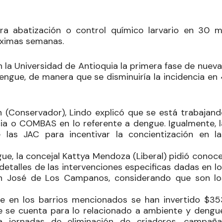
a abatización o control químico larvario en 30 mi
róximas semanas.
n la Universidad de Antioquia la primera fase de nuev
engue, de manera que se disminuiría la incidencia en
n
(Conservador), Lindo explicó que se está trabajand
ia o COMBAS en lo referente a dengue. Igualmente, l
 las JAC para incentivar la concientización en la
ue, la concejal
Kattya Mendoza
(Liberal) pidió conoc
 detalles de las intervenciones especificas dadas en l
San José de Los Campanos, considerando que son lo
ue en los barrios mencionados se han invertido $35
ue se cuenta para lo relacionado a ambiente y dengue
ra jornadas de eliminación de criaderos, campaña