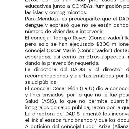
educativas junto a COMBAs, fumigación por
las islas y corregimientos.
Para Mendoza es preocupante que el DADIS
dengue y expresó que no se están dando a
número de viviendas a intervenir.
El concejal
Rodrigo Reyes
(Conservador) ll
pero solo se han ejecutado $300 millone
concejal
Óscar Marín
(Conservador) destacó
esperados, así como en otros aspectos mi
dando la prevención requerida.
La directora del DADIS y el director 
recomendaciones y alertas emitidas por lo
salud pública.
El concejal
César Pión
(La U) dio a conocer
y links enviados, por lo que no le fue pos
Salud (ASIS), lo que no permite cuantif
integrales de salud pública, razón por la q
La directora del DADIS lamentó los inconv
el link sí estaba funcionando y que los doc
A petición del concejal
Luder Ariza
(Alianz