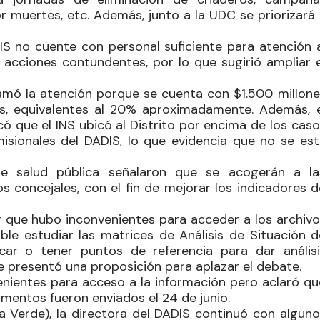
 muertes, etc. Además, junto a la UDC se priorizará 
 no cuente con personal suficiente para atención a
cciones contundentes, por lo que sugirió ampliar e
amó la atención porque se cuenta con $1.500 millone
s, equivalentes al 20% aproximadamente. Además, e
 que el INS ubicó al Distrito por encima de los caso
sionales del DADIS, lo que evidencia que no se est
de salud pública señalaron que se acogerán a la
s concejales, con el fin de mejorar los indicadores d
 que hubo inconvenientes para acceder a los archivo
ible estudiar las matrices de Análisis de Situación d
icar o tener puntos de referencia para dar análisi
ue presentó una proposición para aplazar el debate.
enientes para acceso a la información pero aclaró qu
umentos fueron enviados el 24 de junio.
a Verde), la directora del DADIS continuó con alguno