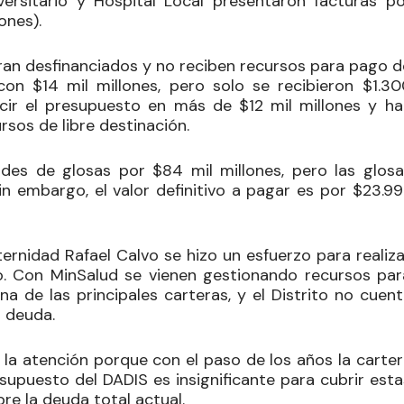
versitario y Hospital Local presentaron facturas po
ones).
ran desfinanciados y no reciben recursos para pago d
n $14 mil millones, pero solo se recibieron $1.30
ucir el presupuesto en más de $12 mil millones y ha
rsos de libre destinación.
udes de glosas por $84 mil millones, pero las glosa
in embargo, el valor definitivo a pagar es por $23.9
aternidad Rafael Calvo se hizo un esfuerzo para realiz
o. Con MinSalud se vienen gestionando recursos par
a de las principales carteras, y el Distrito no cuent
a deuda.
ó la atención porque con el paso de los años la carte
puesto del DADIS es insignificante para cubrir esta
re la deuda total actual.