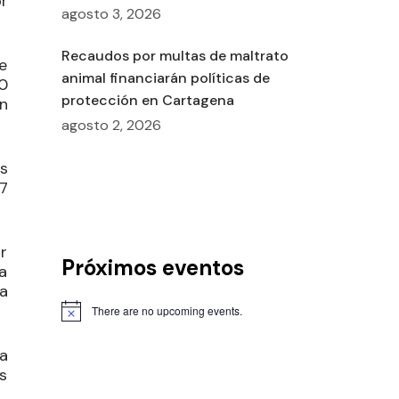
r
agosto 3, 2026
Recaudos por multas de maltrato
e
animal financiarán políticas de
0
protección en Cartagena
n
agosto 2, 2026
s
97
ar
Próximos eventos
a
a
There are no upcoming events.
ra
s