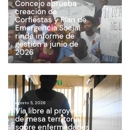
Concejo aprueba
creación de
Corfiestas y Plan de
Emergencia Social
rinde informe de
gestión a junio de
2026
agosto 5, 2026
Vía libre al proyecto
de mesa territorial
sobre enfermedades