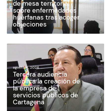
de mesa territorial
sobre enfermedades
huérfanas tras acoger
objeciones
agosto 4, 2026
Tercera audiencia
pública la creación de
la empresa de
servicios públicos de
Cartagena