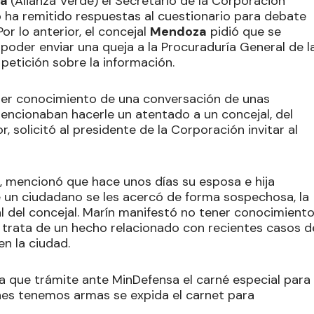
za
(Alianza Verde) el Secretario de la Corporación
no ha remitido respuestas al cuestionario para debate
or lo anterior, el concejal
Mendoza
pidió que se
y poder enviar una queja a la Procuraduría General de l
etición sobre la información.
ner conocimiento de una conversación de unas
mencionaban hacerle un atentado a un concejal, del
r, solicitó al presidente de la Corporación invitar al
, mencionó que hace unos días su esposa e hija
 un ciudadano se les acercó de forma sospechosa, la
l del concejal. Marín manifestó no tener conocimient
se trata de un hecho relacionado con recientes casos d
n la ciudad.
a que trámite ante MinDefensa el carné especial para
nes tenemos armas se expida el carnet para