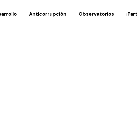
Noticias
Publicaci
arrollo
Anticorrupción
Observatorios
¡Par