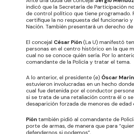
Ante una duda del concejal
Sergio Mendo
indicó que la Secretaría de Participación 
de control político que tiene programado. P
certifique la no respuesta del funcionario 
Nación. También presentará un derecho de p
El concejal
César Pión
(La U) manifestó te
personas en el centro histórico en la que 
cual no se conoce quién sería. Por lo anterio
comandante de la Policía y tratar el tema.
A lo anterior, el presidente (e)
Óscar Marín
estuvieron involucradas en un hecho donde
cual fue detenida por el conductor persona
si se trata de una retaliación contra él o 
desaparición forzada de menores de edad e
Pión
también pidió al comandante de Policí
porte de armas, de manera que para “quie
defendernos si podemos”.