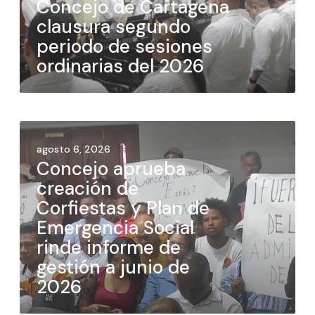
Concejo de Cartagena
clausura segundo
periodo de sesiones
ordinarias del 2026
agosto 6, 2026
Concejo aprueba
creación de
Corfiestas y Plan de
Emergencia Social
rinde informe de
gestión a junio de
2026