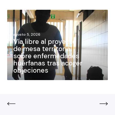
agosto 5, 2026
Vía libre al proyecto
de mesa territorial
sobre enfermedades
huérfanas tras acoger
objeciones