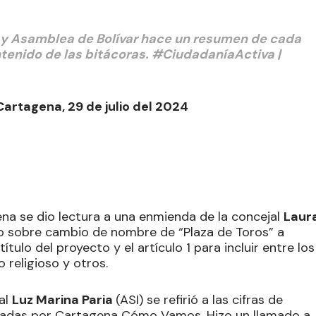
a y Asamblea de Bolívar hace un resumen de cada
ontenido de las bitácoras. #CiudadaníaActiva |
Cartagena, 29 de julio del 2024
ena se dio lectura a una enmienda de la concejal
Laur
do sobre cambio de nombre de “Plaza de Toros” a
ítulo del proyecto y el artículo 1 para incluir entre los
 religioso y otros.
jal
Luz Marina Paria
(ASI) se refirió a las cifras de
icadas por Cartagena Cómo Vamos. Hizo un llamado a