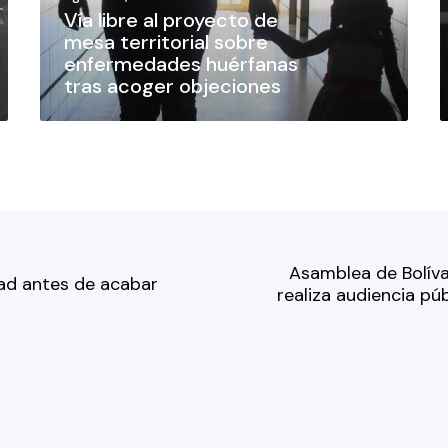
Vía libre al proyecto de
mesa territorial sobre
enfermedades huérfanas
tras acoger objeciones
Asamblea de Bolíva
dad antes de acabar
realiza audiencia pú