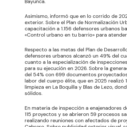
Bayunca.
Asimismo, informó que en lo corrido de 2
exterior. Sobre el Plan de Normalización Ur
capacitación a 1.156 defensores urbanos bar
«Control urbano en tu barrio» para atender
​Respecto a las metas del Plan de Desarroll
defensores urbanos alcanzó un 49% del cua
cuanto a la especialización de inspecciones
para su ejecución en 2026. Sobre la gener
del 54% con 699 documentos proyectados e
labor del cuerpo élite, que en 2025 realizó 
limpieza en La Boquilla y Blas de Lezo, do
sólidos.
​En materia de inspección a enajenadores d
115 proyectos y se abrieron 59 procesos s
realizando reuniones con afectados de pr
Cabrero. Sobre publicidad exterior visual,