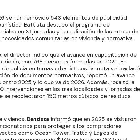
026 se han removido 543 elementos de publicidad
banística, Battista destacó el programa de
riales en 31 jornadas y la realización de las mesas de
 necesidades comunitarias en vivienda y normativa.
o, el director indicó que el avance en capacitación de
trienio, con 768 personas formadas en 2025. En
 de policía en temas urbanísticos, la meta se trasladó
ación de documentos normativos, reportó un avance
ntre 2025 y lo que va de 2026. Además, resaltó la
10 intervenciones en las tres localidades y jornadas de
nde se recolectaron 150 metros cúbicos de residuos
e vivienda,
Battista
informó que en 2025 se visitaron
ancionatorios para proteger a los compradores,
oyectos como Ocean Tower, Fratta y Lagos del
 reportó un recaudo de $249 millones en 2025 y el