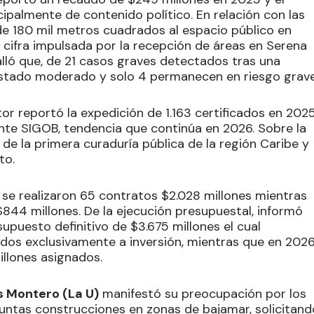
palmente de contenido político. En relación con las
de 180 mil metros cuadrados al espacio público en
cifra impulsada por la recepción de áreas en Serena
alló que, de 21 casos graves detectados tras una
 estado moderado y solo 4 permanecen en riesgo grave
ctor reportó la expedición de 1.163 certificados en 202
nte SIGOB, tendencia que continúa en 2026. Sobre la
 de la primera curaduría pública de la región Caribe y
to.
5 se realizaron 65 contratos $2.028 millones mientras
844 millones. De la ejecución presupuestal, informó
upuesto definitivo de $3.675 millones el cual
nados exclusivamente a inversión, mientras que en 202
illones asignados.
s Montero (La U)
manifestó su preocupación por los
suntas construcciones en zonas de bajamar, solicitand