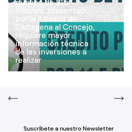
público de $1.5
billones, presentado
por la Alcaldía de
Cartagena al Concejo,
requiere mayor
información técnica
de las inversiones a
realizar
Suscríbete a nuestro Newsletter