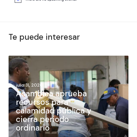
Te puede interesar
julio 31, 2026
Asamblea aprueba
recursos para
calamidad pública y
cierra periodo
ordinario