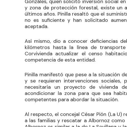
Gonzáles, quien solicitó inversión social e
y zona de protección forestal, existe u
últimos años. Pinilla resaltó que el sumin
no es suficiente y han solicitado aument
aceptada.
Así mismo, dio a conocer deficiencias de
kilómetros hasta la línea de transpor
Corvivienda actualizar el censo habita
competencia de esta entidad.
Pinilla manifestó que pese a la situación d
y se requieren intervenciones sociales,
necesitaría un proyecto de vivienda 
acondicionar la zona para que sea habitab
competentes para abordar la situación.
Al respecto, el concejal
César Pión
(La U) r
a las familias y rescatar a Albornoz como
Albornoz es similar a la de La Sevillana y