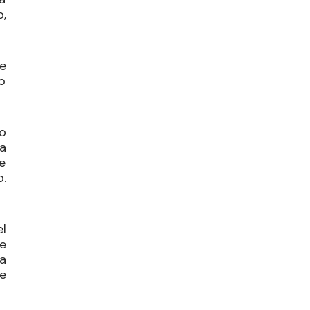
o,
ue
o
o
a
e
o.
el
e
a
e