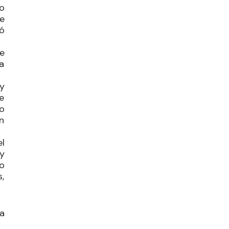
o
e
dó
e
a
 y
e
o
in
l
y
o
,
 a