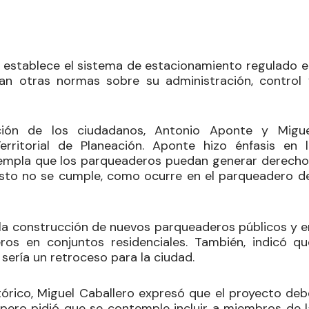
e establece el sistema de estacionamiento regulado e
ctan otras normas sobre su administración, control 
ción de los ciudadanos, Antonio Aponte y Migue
erritorial de Planeación. Aponte hizo énfasis en l
templa que los parqueaderos puedan generar derecho
esto no se cumple, como ocurre en el parqueadero de
 la construcción de nuevos parqueaderos públicos y e
ros en conjuntos residenciales. También, indicó qu
sería un retroceso para la ciudad.
órico, Miguel Caballero expresó que el proyecto deb
 pero pidió que se contemple incluir a miembros de l