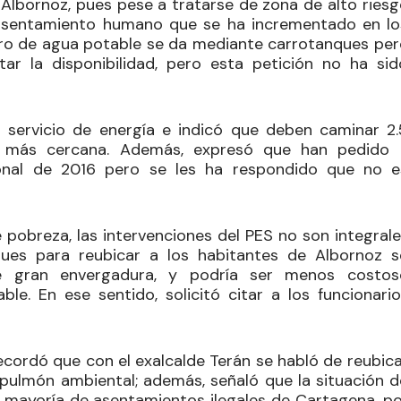
n Albornoz, pues pese a tratarse de zona de alto ries
n asentamiento humano que se ha incrementado en lo
istro de agua potable se da mediante carrotanques per
ar la disponibilidad, pero esta petición no ha sid
l servicio de energía e indicó que deben caminar 2.
te más cercana. Además, expresó que han pedido 
cional de 2016 pero se les ha respondido que no e
e pobreza, las intervenciones del PES no son integral
 pues para reubicar a los habitantes de Albornoz s
de gran envergadura, y podría ser menos costos
le. En ese sentido, solicitó citar a los funcionario
ecordó que con el exalcalde Terán se habló de reubica
 pulmón ambiental; además, señaló que la situación d
 la mayoría de asentamientos ilegales de Cartagena, p