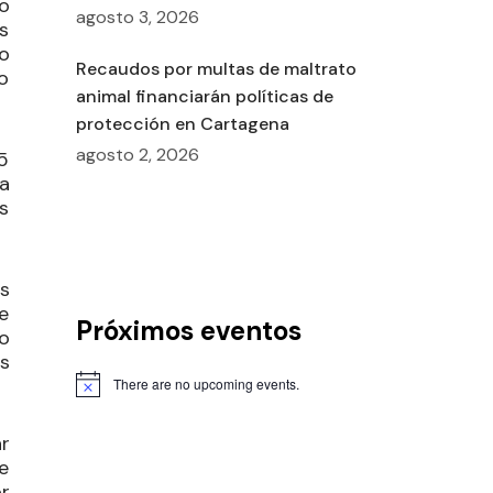
go
agosto 3, 2026
s
o
Recaudos por multas de maltrato
o
animal financiarán políticas de
protección en Cartagena
agosto 2, 2026
5
a
s
es
e
Próximos eventos
o
s
There are no upcoming events.
r
e
or