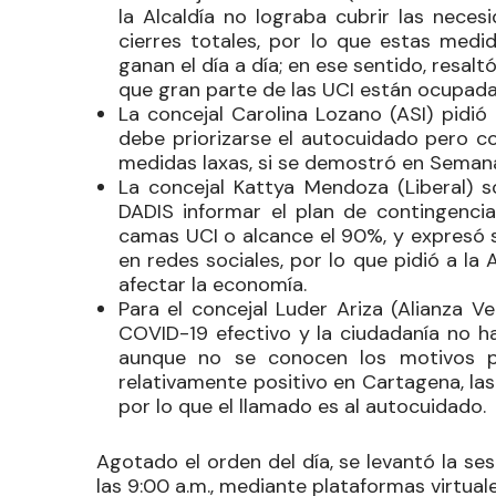
la Alcaldía no lograba cubrir las nece
cierres totales, por lo que estas medi
ganan el día a día; en ese sentido, resa
que gran parte de las UCI están ocupad
La concejal
Carolina Lozano
(ASI) pidió
debe priorizarse el autocuidado pero 
medidas laxas, si se demostró en Sema
La concejal
Kattya Mendoza
(Liberal) s
DADIS informar el plan de contingenci
camas UCI o alcance el 90%, y expresó s
en redes sociales, por lo que pidió a la
afectar la economía.
Para el concejal
Luder Ariza
(Alianza Ve
COVID-19 efectivo y la ciudadanía no h
aunque no se conocen los motivos p
relativamente positivo en Cartagena, la
por lo que el llamado es al autocuidado.
Agotado el orden del día, se levantó la se
las 9:00 a.m., mediante plataformas virtuale