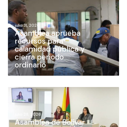
julio 31, 2026
Asamblea aprueba
recursos para
calamidad pública y
cierra periodo
ordinario
julio 28, 2026
Asamblea de Bolívar