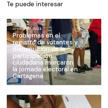
Te puede interesar
octubre 30, 2023
Problemas en el
registro de votantes y
disminución de la
participación
ciudadana marcaron
la jornada electoral en
Cartagena