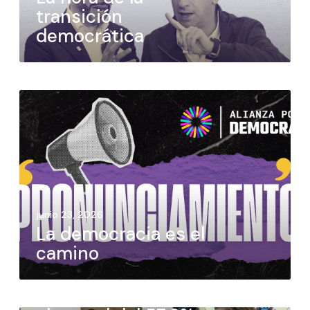
transición
democrática
junio 23, 2026
La democracia es el
camino
junio 22, 2026
Con una participación