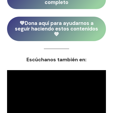
completo
💚Dona aquí para ayudarnos a
seguir haciendo estos contenidos
💚
Escúchanos también en: