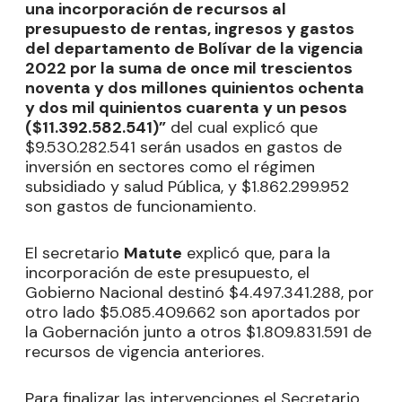
una incorporación de recursos al
presupuesto de rentas, ingresos y gastos
del departamento de Bolívar de la vigencia
2022 por la suma de once mil trescientos
noventa y dos millones quinientos ochenta
y dos mil quinientos cuarenta y un pesos
($11.392.582.541)”
del cual explicó que
$9.530.282.541 serán usados en gastos de
inversión en sectores como el régimen
subsidiado y salud Pública, y $1.862.299.952
son gastos de funcionamiento.
El secretario
Matute
explicó que, para la
incorporación de este presupuesto, el
Gobierno Nacional destinó $4.497.341.288, por
otro lado $5.085.409.662 son aportados por
la Gobernación junto a otros $1.809.831.591 de
recursos de vigencia anteriores.
Para finalizar las intervenciones el Secretario