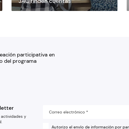
JAC rinden cuentas
neación participativa en
co del programa
letter
 actividades y
l.
Autorizo el envío de información por pa