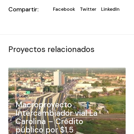
Compartir:
Facebook
Twitter
LinkedIn
Proyectos relacionados
Macroproyecto
Intercambiador vial La
Carolina – Crédito
público por $1.5