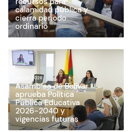
recursos para
calamidad pública y
cierra periodo
ordinario
julio 28, 2026
Asamblea de Bolívar
aprueba Política
Pública Educativa
2026-2040 y
vigencias futuras