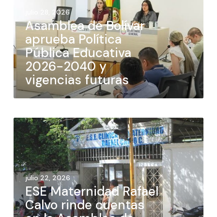
julio 28, 2026
Asamblea de Bolívar
aprueba Política
Pública Educativa
2026-2040 y
vigencias futuras
julio 22, 2026
ESE Maternidad Rafael
Calvo rinde cuentas