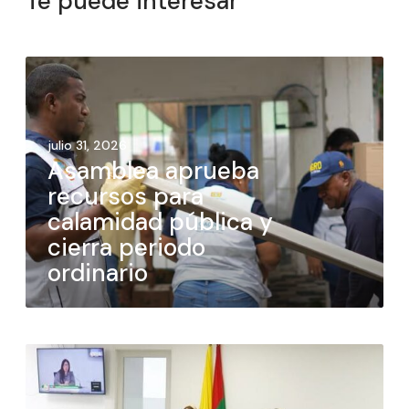
Te puede interesar
julio 31, 2026
Asamblea aprueba
recursos para
calamidad pública y
cierra periodo
ordinario