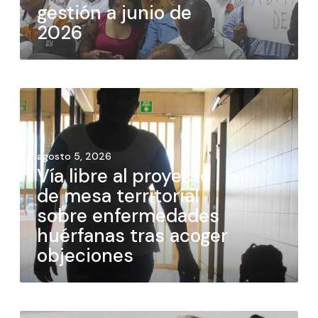
gestión a junio de
2026
agosto 5, 2026
Vía libre al proyecto
de mesa territorial
sobre enfermedades
huérfanas tras acoger
objeciones