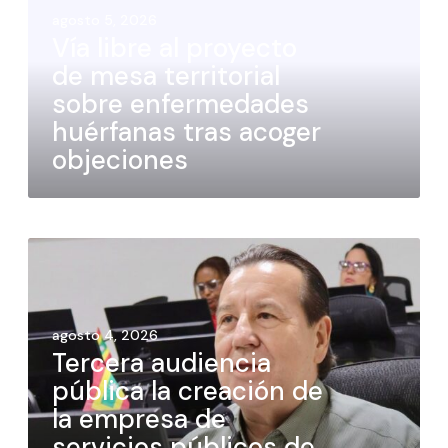
agosto 5, 2026
Vía libre al proyecto
de mesa territorial
sobre enfermedades
huérfanas tras acoger
objeciones
agosto 4, 2026
Tercera audiencia
pública la creación de
la empresa de
servicios públicos de