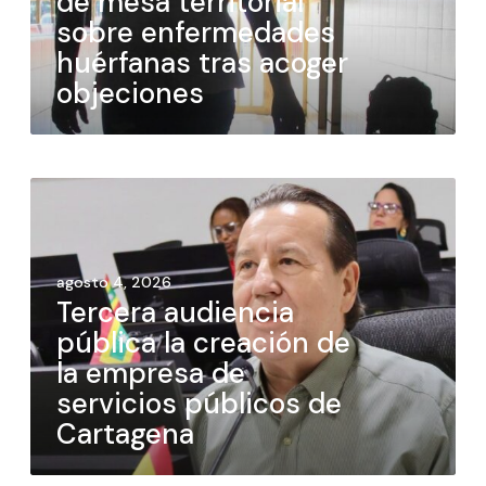
de mesa territorial
sobre enfermedades
huérfanas tras acoger
objeciones
agosto 4, 2026
Tercera audiencia
pública la creación de
la empresa de
servicios públicos de
Cartagena