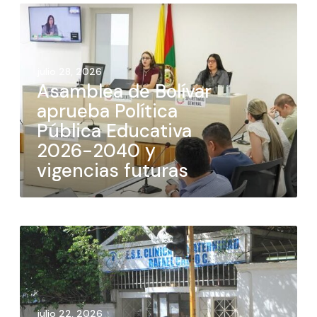
julio 28, 2026
Asamblea de Bolívar
aprueba Política
Pública Educativa
2026-2040 y
vigencias futuras
julio 22, 2026