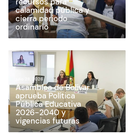
recursos para
calamidad pública y
cierra periodo
ordinario
julio 28, 2026
Asamblea de Bolívar
aprueba Política
Pública Educativa
2026-2040 y
vigencias futuras