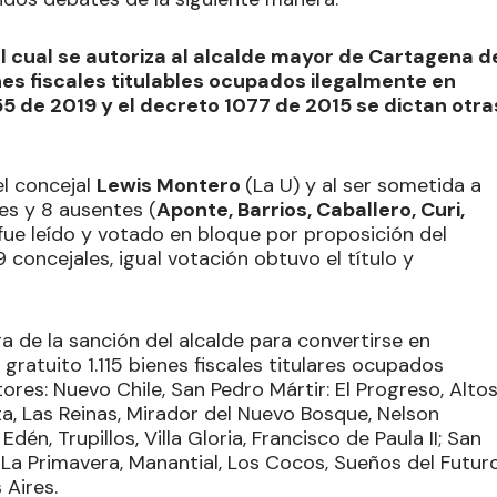
l cual se autoriza al alcalde mayor de Cartagena d
enes fiscales titulables ocupados ilegalmente en
955 de 2019 y el decreto 1077 de 2015 se dictan otra
el concejal
Lewis Montero
(La U) y al ser sometida a
es y 8 ausentes (
Aponte, Barrios, Caballero, Curi,
o fue leído y votado en bloque por proposición del
 concejales, igual votación obtuvo el título y
 de la sanción del alcalde para convertirse en
 gratuito 1.115 bienes fiscales titulares ocupados
ores: Nuevo Chile, San Pedro Mártir: El Progreso, Alto
a, Las Reinas, Mirador del Nuevo Bosque, Nelson
dén, Trupillos, Villa Gloria, Francisco de Paula II; San
 La Primavera, Manantial, Los Cocos, Sueños del Futuro
 Aires.