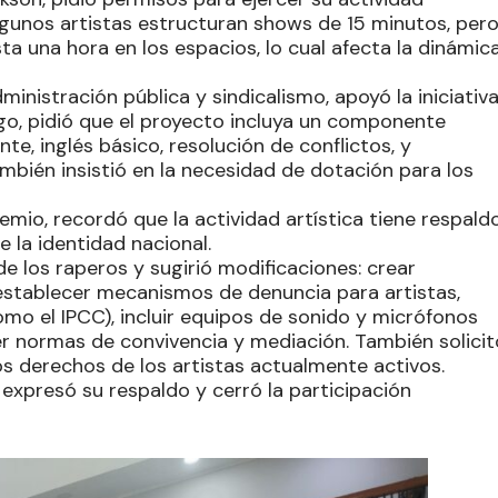
lgunos artistas estructuran shows de 15 minutos, per
 una hora en los espacios, lo cual afecta la dinámic
dministración pública y sindicalismo, apoyó la iniciativ
rgo, pidió que el proyecto incluya un componente
nte, inglés básico, resolución de conflictos, y
bién insistió en la necesidad de dotación para los
remio, recordó que la actividad artística tiene respald
 la identidad nacional.
de los raperos y sugirió modificaciones: crear
 establecer mecanismos de denuncia para artistas,
omo el IPCC), incluir equipos de sonido y micrófonos
er normas de convivencia y mediación. También solicit
los derechos de los artistas actualmente activos.
, expresó su respaldo y cerró la participación