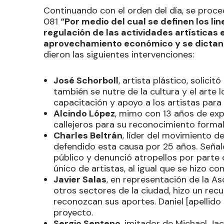
Continuando con el orden del día, se proce
081
“Por medio del cual se definen los li
regulación de las actividades artísticas 
aprovechamiento económico y se dictan 
dieron las siguientes intervenciones:
José Schorboll
, artista plástico, solici
también se nutre de la cultura y el arte 
capacitación y apoyo a los artistas para 
Alcindo López
, mimo con 13 años de expe
callejeros para su reconocimiento formal
Charles Beltrán
, líder del movimiento d
defendido esta causa por 25 años. Señaló
público y denunció atropellos por parte de
único de artistas, al igual que se hizo c
Javier Salas
, en representación de la A
otros sectores de la ciudad, hizo un recu
reconozcan sus aportes. Daniel [apellido
proyecto.
Sergio Senteno
, imitador de Michael Ja