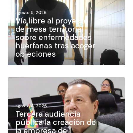
agosto 5, 2026
Vía libre al proyecto
de mesa territorial
sobre enfermedades
huérfanas tras acoger
objeciones
agosto 4, 2026
Tercera audiencia
pública la creación de
la empresa de