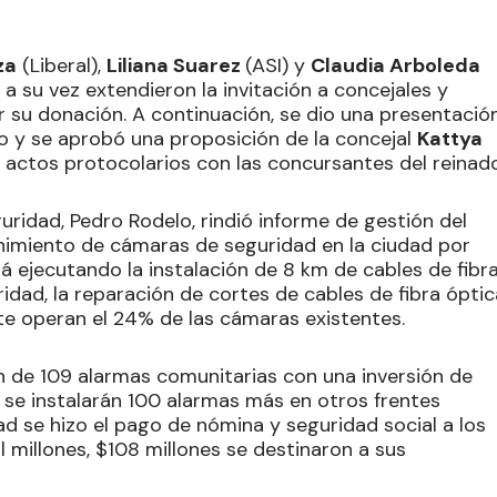
za
(Liberal),
Liliana Suarez
(ASI) y
Claudia Arboleda
, a su vez extendieron la invitación a concejales y
r su donación. A continuación, se dio una presentació
to y se aprobó una proposición de la concejal
Kattya
a actos protocolarios con las concursantes del reinado
eguridad, Pedro Rodelo, rindió informe de gestión del
enimiento de cámaras de seguridad en la ciudad por
tá ejecutando la instalación de 8 km de cables de fibr
idad, la reparación de cortes de cables de fibra óptic
te operan el 24% de las cámaras existentes.
n de 109 alarmas comunitarias con una inversión de
 se instalarán 100 alarmas más en otros frentes
d se hizo el pago de nómina y seguridad social a los
l millones, $108 millones se destinaron a sus