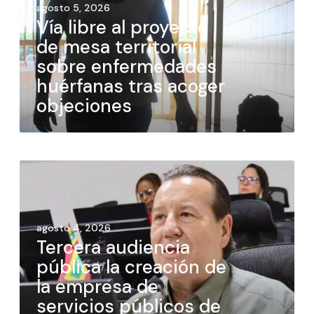
agosto 5, 2026
Vía libre al proyecto
de mesa territorial
sobre enfermedades
huérfanas tras acoger
objeciones
agosto 4, 2026
Tercera audiencia
pública la creación de
la empresa de
servicios públicos de