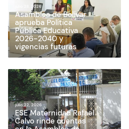
julio 28, 2026
Asamblea de Bolívar
aprueba Política
Pública Educativa
2026-2040 y
vigencias futuras
julio 22, 2026
ESE Maternidad Rafael
Calvo rinde cuentas