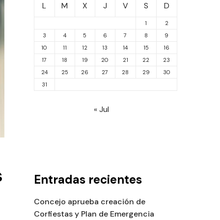
L
M
X
J
V
S
D
1
2
3
4
5
6
7
8
9
10
11
12
13
14
15
16
17
18
19
20
21
22
23
24
25
26
27
28
29
30
31
« Jul
s
Entradas recientes
Concejo aprueba creación de
Corfiestas y Plan de Emergencia