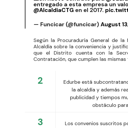
entregado a esta empresa un valor
@AlcaldiaCTG
en el 2017.
pic.tw
— Funcicar (@funcicar)
August 13
Según la Procuraduría General de la
Alcaldía sobre la conveniencia y justif
que el Distrito cuenta con la Secr
Contratación, que cumplen las mismas 
2
Edurbe está subcontratando
la alcaldía y además re
publicidad y tiempos mu
obstáculo para
3
Los convenios suscritos po