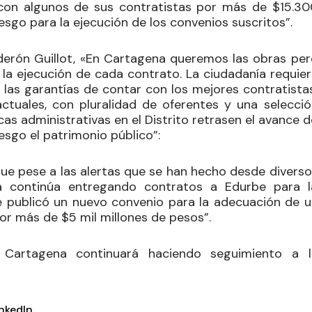
 con algunos de sus contratistas por más de $15.30
iesgo para la ejecución de los convenios suscritos”.
alderón Guillot, «En Cartagena queremos las obras per
 la ejecución de cada contrato. La ciudadanía requier
n las garantías de contar con los mejores contratista
tuales, con pluralidad de oferentes y una selecció
as administrativas en el Distrito retrasen el avance 
iesgo el patrimonio público”
:
ue pese a las alertas que se han hecho desde diverso
día continúa entregando contratos a Edurbe para l
 publicó un nuevo convenio para la adecuación de u
 por más de $5 mil millones de pesos”
.
a Cartagena
continuará haciendo seguimiento a l
inkedIn