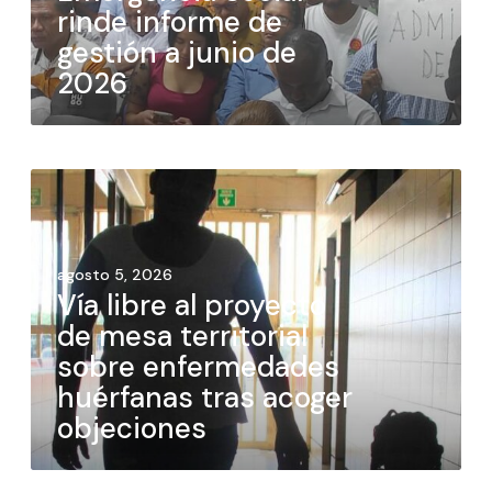
rinde informe de
gestión a junio de
2026
agosto 5, 2026
Vía libre al proyecto
de mesa territorial
sobre enfermedades
huérfanas tras acoger
objeciones