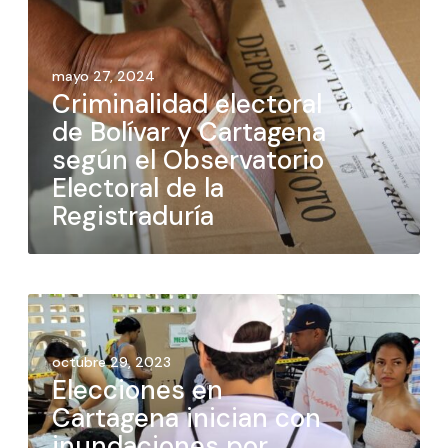
mayo 27, 2024
Criminalidad electoral
de Bolívar y Cartagena
según el Observatorio
Electoral de la
Registraduría
octubre 29, 2023
Elecciones en
Cartagena inician con
inundaciones por