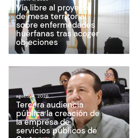
Vía libre al proyecto
de mesa territorial
sobre enfermedades
huérfanas tras acoger
objeciones
agosto 4, 2026
Tercera audiencia
pública la creación de
la empresa de
servicios públicos de