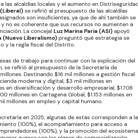
a las alcaldías locales y el aumento en Distrisegurida
(Liberal)
se refirió al presupuesto de las alcaldías
 asignados son insuficientes, ya que de ahí también se
, y no es coherente que sus recursos no aumenten a
nciación. La concejal
Luz Marina Paria (ASI)
apoyó
 (Nuevo Liberalismo)
preguntó qué estrategia se
y la regla fiscal del Distrito.
esas de trabajo para continuar con la explicación del
 se refirió al presupuesto de la Secretaría de
millones. Destinando $16 mil millones a gestión fiscal
acienda moderna y digital, $3 mil millones en
 en diversificación y desarrollo empresarial, $1.708
200 millones en Cartagena Global, $1.153 millones en
il millones en empleo y capital humano.
ecretaría en 2025, algunas de estas corresponden a la
miento (100%), el acompañamiento para acceso a
0 emprendedores (100%), y la promoción del ecosistem
menor avance son los planes de comercialización