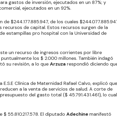
ara gastos de inversión, ejecutados en un 87%; y
comercial, ejecutados en un 92%.
on de $244.177.885.947, de los cuales $244.077.885.94
s recursos de capital. Estos recursos surgen de la
 de estampillas pro hospital con la Universidad de
ste un recurso de ingresos corrientes por libre
án puntualmente los $ 2.000 millones. También indagó
itó su revisión, a lo que
Arzuza
respondió diciendo qu
la E.S.E Clínica de Maternidad Rafael Calvo, explicó qu
e reducen a la venta de servicios de salud. A corte de
resupuesto del gasto total ($ 45.791.431.461), lo cual
 $ 55.810.217.578. El diputado
Adechine
manifestó