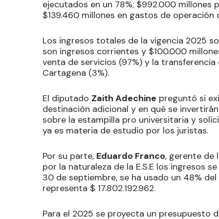
ejecutados en un 78%; $992.000 millones p
$139.460 millones en gastos de operación 
Los ingresos totales de la vigencia 2025 s
son ingresos corrientes y $100.000 millone
venta de servicios (97%) y la transferencia
Cartagena (3%).
El diputado
Zaith Adechine
preguntó si exi
destinación adicional y en qué se invertir
sobre la estampilla pro universitaria y solic
ya es materia de estudio por los juristas.
Por su parte,
Eduardo Franco
, gerente de 
por la naturaleza de la E.S.E los ingresos s
30 de septiembre, se ha usado un 48% del p
representa $ 17.802.192.962.
Para el 2025 se proyecta un presupuesto de