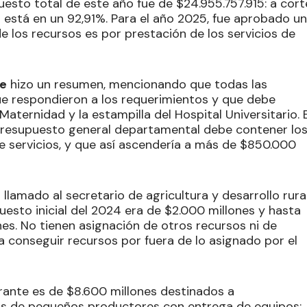
uesto total de este año fue de $24.955.757.915: a cort
 está en un 92,91%. Para el año 2025, fue aprobado un
e los recursos es por prestación de los servicios de
ne
hizo un resumen, mencionando que todas las
ue respondieron a los requerimientos y que debe
e Maternidad y la estampilla del Hospital Universitario. 
presupuesto general departamental debe contener lo
e servicios, y que así ascendería a más de $850.000
 llamado al secretario de agricultura y desarrollo rural
puesto inicial del 2024 era de $2.000 millones y hasta
es. No tienen asignación de otros recursos ni de
a conseguir recursos por fuera de lo asignado por el
rante es de $8.600 millones destinados a
as de pequeños productores con entrega de equipos;