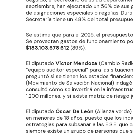
septiembre, han ejecutado un 56% de sus 
de asignaciones especiales o regalías. Dura
Secretaría tiene un 48% del total presupues
Se estima que para el 2025, el presupuesto
Se proyectan gastos de funcionamiento p
$183.103.578.612
(89%).
El diputado
Víctor Mendoza
(Cambio Radica
“equipo auditor especial” para las situaci
preguntó si se tienen los estados financier
(Movimiento de Salvación Nacional) indagó
consultó cómo se invertirá en la infraestru
1.200 millones, y si existe matriz de riesgo ju
El diputado
Óscar De León
(Alianza verde)
en menores de 18 años, puesto que los ind
estrategias para subsanar a las E.S.E. que 
siempre existe un grupo de personas que se