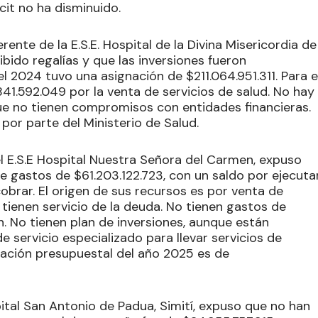
cit no ha disminuido.
erente de la E.S.E. Hospital de la Divina Misericordia de
bido regalías y que las inversiones fueron
l 2024 tuvo una asignación de $211.064.951.311. Para e
41.592.049 por la venta de servicios de salud. No hay
ue no tienen compromisos con entidades financieras.
por parte del Ministerio de Salud.
el E.S.E Hospital Nuestra Señora del Carmen, expuso
 gastos de $61.203.122.723, con un saldo por ejecuta
obrar. El origen de sus recursos es por venta de
o tienen servicio de la deuda. No tienen gastos de
ón. No tienen plan de inversiones, aunque están
 servicio especializado para llevar servicios de
nación presupuestal del año 2025 es de
spital San Antonio de Padua, Simití, expuso que no han