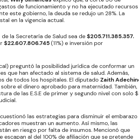
gastos de funcionamiento y no ha ejecutado recursos
nte este gobierno, la deuda se redujo un 28%. La
tal en la vigencia actual.
 de la Secretaría de Salud sea de
$205.711.385.357.
or
$22.607.806.745
(11%) e inversión por
l) preguntó la posibilidad jurídica de conformar un
ones que han afectado al sistema de salud. Además,
os de todos los hospitales. El diputado
Zaith Adechin
 sobre el dinero aprobado para maternidad. También,
ctura de las E.S.E de primer y segundo nivel con solo $
dicial.
 cuestionó las estrategias para disminuir el embarazo
icadores muestran un aumento. Así mismo, las
están en riesgo por falta de insumos. Mencionó que
 escapan al del 100% de afiliación que se pretende