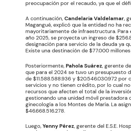
preocupación por el recaudo, ya que el défi
A continuación,
Candelaria Valdelamar
, g
Magangué, explicó que la entidad no ha reci
mayoritariamente de infraestructura. Para e
año 2025, se proyecta un ingreso de $256.8
designación para servicio de la deuda ya q
Existe una destinación de $77.000 millones 
Posteriormente,
Pahola Suárez
, gerente d
que para el 2024 se tuvo un presupuesto de
de $11.588.588.936 y $20.546.030.972 por c
servicios y no tienen crédito, por lo cual n
recursos que afecten el total de la inversi
gestionando una unidad móvil prestadora de
ginecología a los Montes de María. La asig
$46.668.516.278.
Luego,
Yenny Pérez
, gerente del E.S.E. Ho