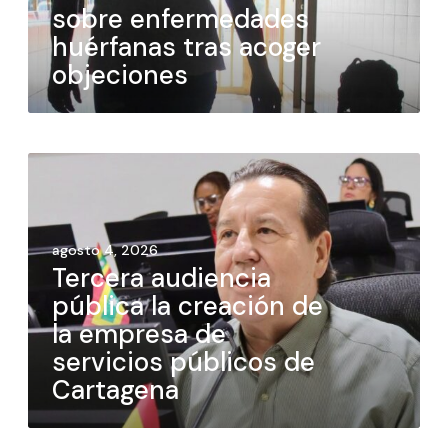
sobre enfermedades
huérfanas tras acoger
objeciones
agosto 4, 2026
Tercera audiencia
pública la creación de
la empresa de
servicios públicos de
Cartagena