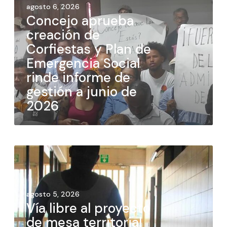
agosto 6, 2026
Concejo aprueba
creación de
Corfiestas y Plan de
Emergencia Social
rinde informe de
gestión a junio de
2026
agosto 5, 2026
Vía libre al proyecto
de mesa territorial